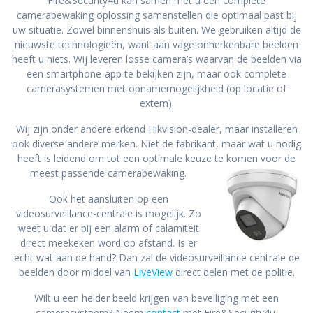
Fire&Security4u kan samen met u een complete
camerabewaking oplossing samenstellen die optimaal past bij
uw situatie. Zowel binnenshuis als buiten. We gebruiken altijd de
nieuwste technologieën, want aan vage onherkenbare beelden
heeft u niets. Wij leveren losse camera’s waarvan de beelden via
een smartphone-app te bekijken zijn, maar ook complete
camerasystemen met opnamemogelijkheid (op locatie of
extern).
Wij zijn onder andere erkend Hikvision-dealer, maar installeren
ook diverse andere merken. Niet de fabrikant, maar wat u nodig
heeft is leidend om tot een optimale keuze te komen voor de
meest passende camerabewaking.
Ook het aansluiten op een
videosurveillance-centrale is mogelijk. Zo
weet u dat er bij een alarm of calamiteit
direct meekeken word op afstand. Is er
echt wat aan de hand? Dan zal de videosurveillance centrale de
beelden door middel van
LiveView
direct delen met de politie.
Wilt u een helder beeld krijgen van beveiliging met een
camerasysteem? Neem
contact
met Fire&Security4u.