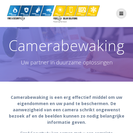
Ga
naar
de
inhoud
Camerabewaking
Uw partner in duurzame oplossingen
Camerabewaking is een erg effectief middel om uw
eigendommen en uw pand te beschermen. De
aanwezigheid van een camera schrikt ongewenst
bezoek af en de beelden kunnen zo nodig belangrijke
informatie geven.