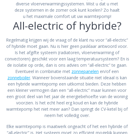
diverse vloerverwarmingssystemen. Wist u dat u met
deze systemen in de zomer ook kunt koelen? Zo haalt
u het maximale comfort uit uw warmtepomp!
All-electric of hybride?
Regelmatig krijgen wij de vraag of de klant nu voor “all-electric”
of hybride moet gaan. Nu is hier geen pasklaar antwoord voor.
Is het afgifte systeem (radiatoren, vloerverwarming of
convectoren) geschikt voor een laag temperatuursysteem? En is
de isolatie op orde, dan is ons advies om “all-electric” te gaan.
Eventueel in combinatie met
zonnepanelen
en/of een
zonneboiler
. Wanneer bovenstaande situatie niet ideaal is kan
een hybride warmtepomp een uitkomst bieden. Deze hebben
een kleiner vermogen dan een “all-electric” maar kunnen voor
een groot deel van het jaar de energiebehoefte van de woning
voorzien. Is het echt heel erg koud en kan de hybride
warmtepomp het niet meer aan? Dan springt de CV-ketel bij of
neem het volledig over.
Elke warmtepomp is maatwerk ongeacht of het een hybride of
“all-electric” is. Het systeem moet zo efficiënt mogelijk kunnen