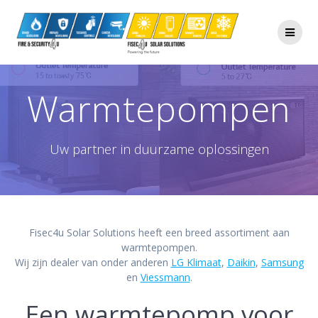
Ga
naar
de
inhoud
Warmtepompen
Uw partner in duurzame oplossingen
Fisec4u Solar Solutions heeft een breed assortiment aan
warmtepompen.
Wij zijn dealer van onder anderen
LG Klimaat
,
Daikin
,
Samsung
en
Viessmann
.
Een warmtepomp voor